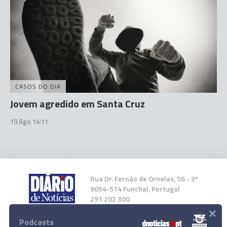
CASOS DO DIA
Jovem agredido em Santa Cruz
19 Ago 14:11
Rua Dr. Fernão de Ornelas, 56 - 3º
9054-514 Funchal, Portugal
291 202 300
×
Podcasts
Instale a nossa App