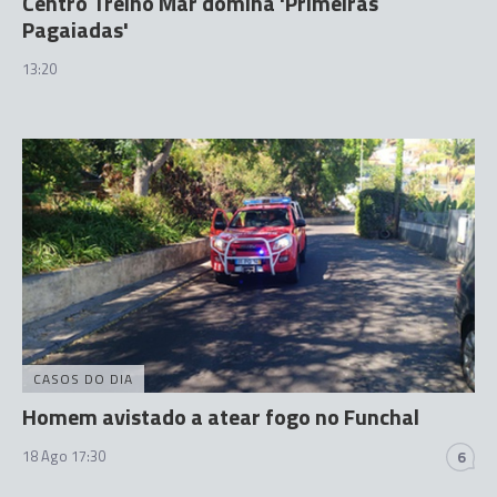
Centro Treino Mar domina 'Primeiras
Pagaiadas'
13:20
CASOS DO DIA
Homem avistado a atear fogo no Funchal
18 Ago 17:30
6