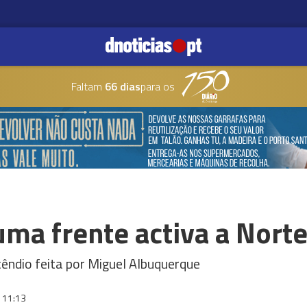
Faltam
66 dias
para os
ma frente activa a Norte
cêndio feita por Miguel Albuquerque
11:13