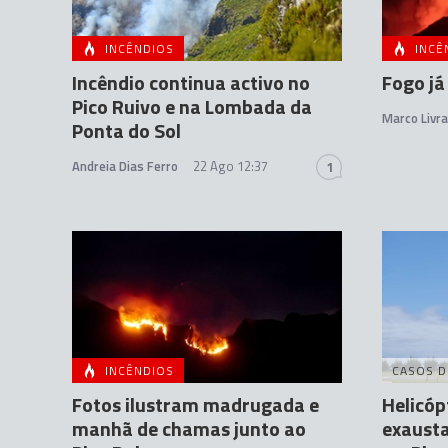
INCÊNDIOS
INCÊ
Incêndio continua activo no
Fogo já
Pico Ruivo e na Lombada da
Marco Livr
Ponta do Sol
Andreia Dias Ferro
22 Ago 12:37
1
INCÊNDIOS
CASOS D
Fotos ilustram madrugada e
Helicóp
manhã de chamas junto ao
exausta