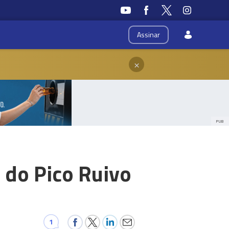
Assinar
×
PUB
 do Pico Ruivo
1