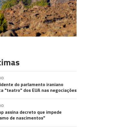
timas
DO
idente do parlamento iraniano
ica "teatro" dos EUA nas negociações
DO
p assina decreto que impede
ismo de nascimentos"