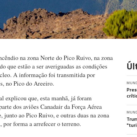
ncêndio na zona Norte do Pico Ruivo, na zona
Úl
ndo que estão a ser averiguadas as condições
úcleo. A informação foi transmitida por
s, no Pico do Areeiro.
MUN
Pres
crít
l explicou que, esta manhã, já foram
 parte dos aviões Canadair da Força Aérea
MUN
, junto ao Pico Ruivo, e outras duas na zona
Trum
 por forma a arrefecer o terreno.
"tur