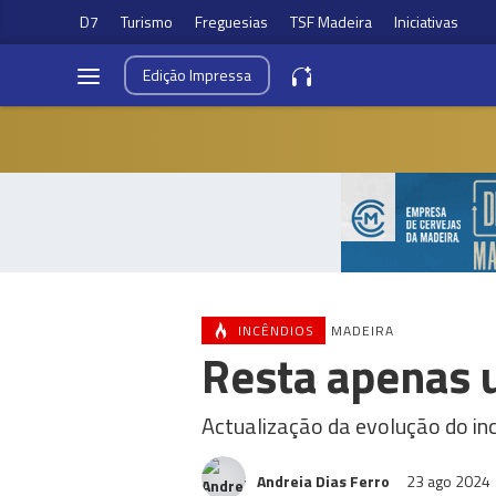
D7
Turismo
Freguesias
TSF Madeira
Iniciativas
Edição
Impressa
INCÊNDIOS
MADEIRA
Resta apenas u
Actualização da evolução do in
Andreia Dias Ferro
23 ago 2024