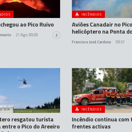
NDIOS
INCÊNDIOS
 chegou ao Pico Ruivo
Aviões Canadair no Pico
helicóptero na Ponta do
amento
21 Ago 00:00
2
Francisco José Cardoso
09:57
O DIA
INCÊNDIOS
tero resgatou turista
Incêndio continua com 
 entre o Pico do Areeiro
frentes activas