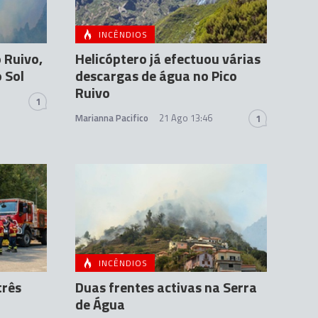
INCÊNDIOS
 Ruivo,
Helicóptero já efectuou várias
 Sol
descargas de água no Pico
Ruivo
1
Marianna Pacifico
21 Ago 13:46
1
INCÊNDIOS
três
Duas frentes activas na Serra
de Água