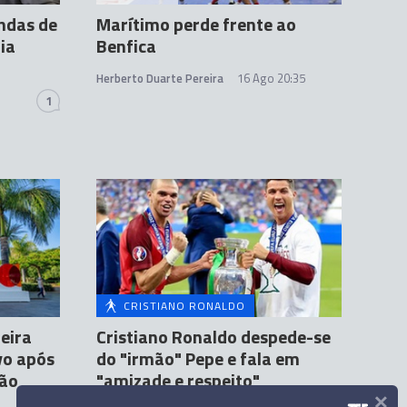
ndas de
Marítimo perde frente ao
ia
Benfica
Herberto Duarte Pereira
16 Ago 20:35
1
CRISTIANO RONALDO
eira
Cristiano Ronaldo despede-se
vo após
do "irmão" Pepe e fala em
ção
"amizade e respeito"
×