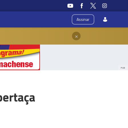
Assinar
×
PUB
pertaça