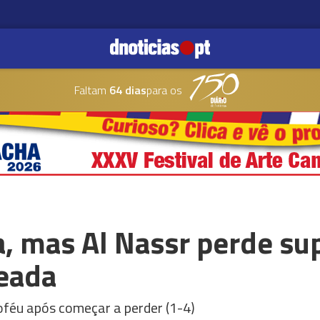
Faltam
64 dias
para os
, mas Al Nassr perde su
leada
troféu após começar a perder (1-4)