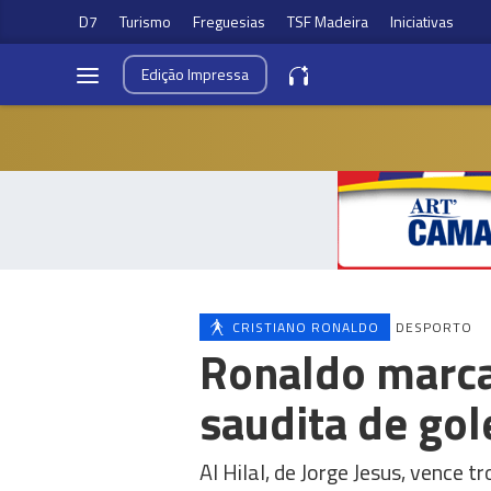
D7
Turismo
Freguesias
TSF Madeira
Iniciativas
Edição
Impressa
CRISTIANO RONALDO
DESPORTO
Ronaldo marca
saudita de go
Al Hilal, de Jorge Jesus, vence 