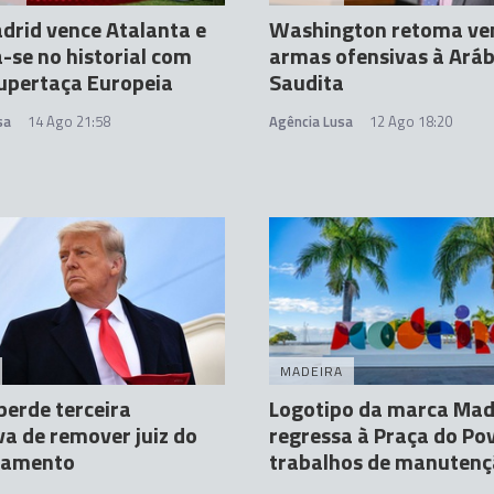
drid vence Atalanta e
Washington retoma ve
-se no historial com
armas ofensivas à Aráb
upertaça Europeia
Saudita
sa
14 Ago 21:58
Agência Lusa
12 Ago 18:20
MADEIRA
erde terceira
Logotipo da marca Mad
va de remover juiz do
regressa à Praça do Po
lgamento
trabalhos de manuten