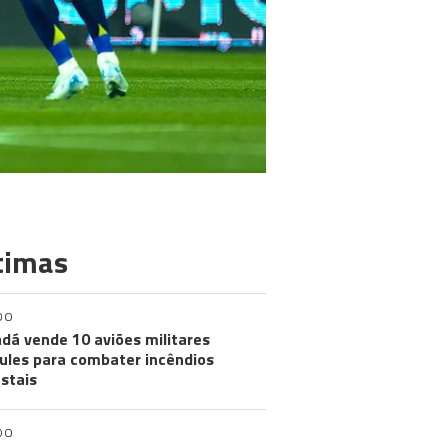
timas
DO
dá vende 10 aviões militares
ules para combater incêndios
estais
DO