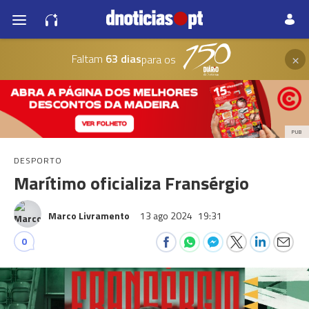
×
Faltam
63 dias
para os
PUB
DESPORTO
Marítimo oficializa Fransérgio
Marco Livramento
13 ago 2024
19:31
0