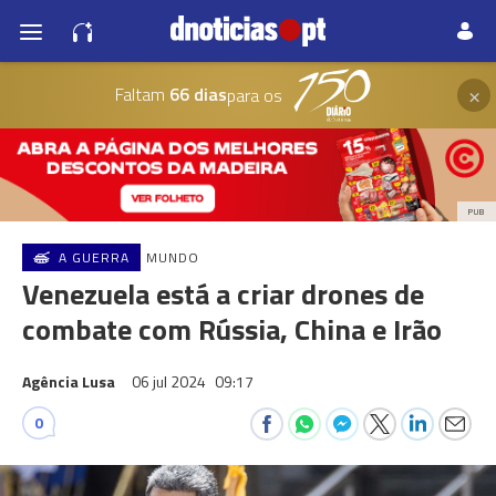
×
Faltam
66 dias
para os
PUB
A GUERRA
MUNDO
Venezuela está a criar drones de
combate com Rússia, China e Irão
Agência Lusa
06 jul 2024
09:17
0