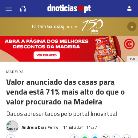
×
Faltam
63 dias
para os
PUB
MADEIRA
Valor anunciado das casas para
venda está 71% mais alto do que o
valor procurado na Madeira
Dados apresentados pelo portal Imovirtual
Andreia Dias Ferro
11 jul 2024
11:37