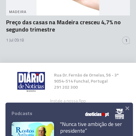
MADEIRA
Preço das casas na Madeira cresceu 4,7% no
segundo trimestre
1 Jul 09:18
1
Rua Dr. Fernão de Ornelas, 56 - 3º
9054-514 Funchal, Portugal
291 202 300
Instale a nossa App
×
Podcasts
"Nunca tive ambição de ser
presidente”