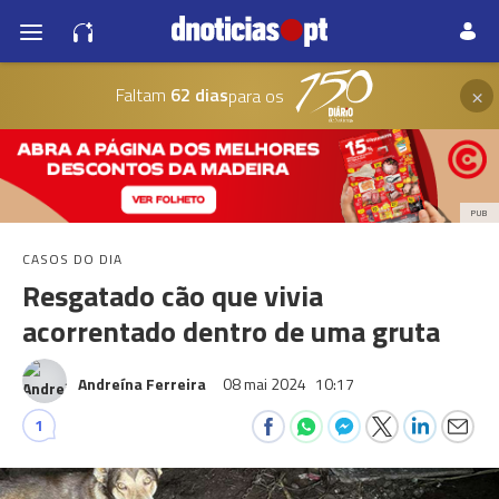
×
Faltam
62 dias
para os
PUB
CASOS DO DIA
Resgatado cão que vivia
acorrentado dentro de uma gruta
Andreína Ferreira
08 mai 2024
10:17
1