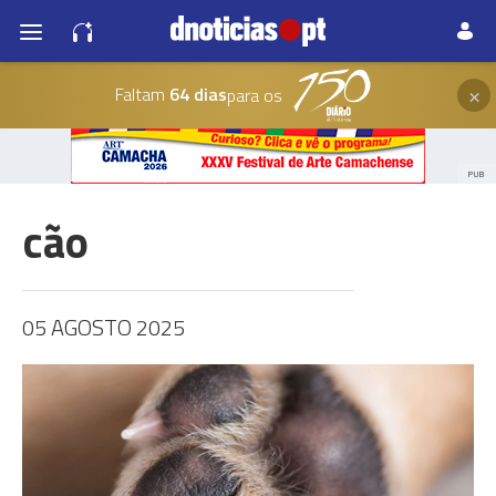
×
Faltam
64 dias
para os
PUB
cão
05 AGOSTO 2025