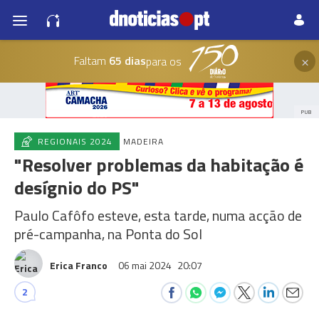
×
Faltam
65 dias
para os
PUB
REGIONAIS 2024
MADEIRA
"Resolver problemas da habitação é
desígnio do PS"
Paulo Cafôfo esteve, esta tarde, numa acção de
pré-campanha, na Ponta do Sol
Erica Franco
06 mai 2024
20:07
2