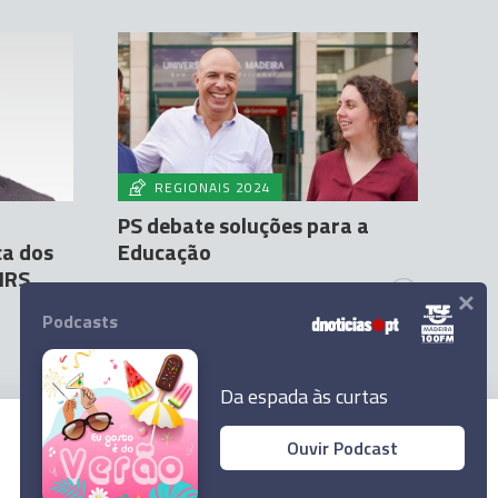
REGIONAIS 2024
PS debate soluções para a
a dos
Educação
 IRS
×
Sandra S. Gonçalves
26 Abr 11:40
1
Podcasts
Da espada às curtas
Ouvir Podcast
© 2024 Empresa Diário de Notícias, Lda.
Todos os direitos reservados.