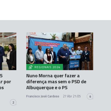
REGIONAIS 2024
25
Nuno Morna quer fazer a
ar por
diferença mas sem o PSD de
os
Albuquerque e o PS
Francisco José Cardoso
27 Abr 21:05
4
2