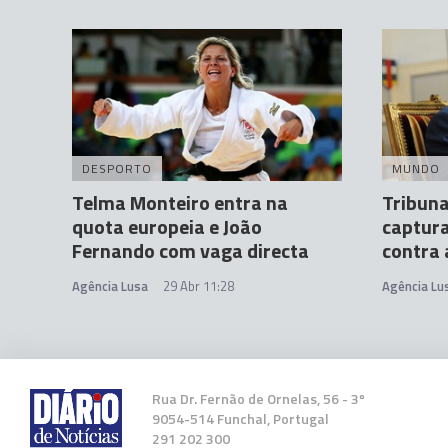
DESPORTO
MUNDO
Telma Monteiro entra na
Tribun
quota europeia e João
captura
Fernando com vaga directa
contra
Agência Lusa
29 Abr 11:28
Agência Lu
Rua Dr. Fernão de Ornelas, 56 - 3º
9054-514 Funchal, Portugal
291 202 300