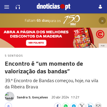
×
Faltam
65 dias
para os
PUB
5 SENTIDOS
Encontro é “um momento de
valorização das bandas”
39.º Encontro de Bandas começou, hoje, na vila
da Ribeira Brava
Sandra S. Gonçalves
20 abr 2024
17:27
0