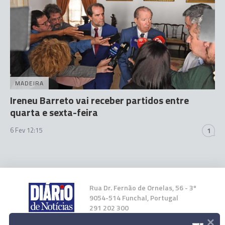
MADEIRA
Ireneu Barreto vai receber partidos entre
quarta e sexta-feira
6 Fev 12:15
1
Rua Dr. Fernão de Ornelas, 56 - 3º
9054-514 Funchal, Portugal
291 202 300
×