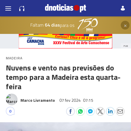
×
Faltam
64 dias
para os
PUB
MADEIRA
Nuvens e vento nas previsões do
tempo para a Madeira esta quarta-
feira
Marco Livramento
07 fev 2024
07:15
0