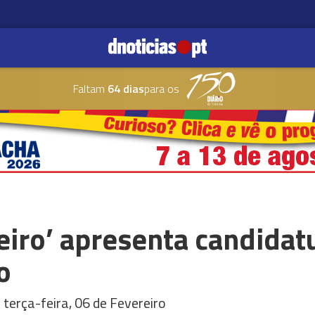
Faltam
64 dias
para os
iro’ apresenta candidatu
o
terça-feira, 06 de Fevereiro