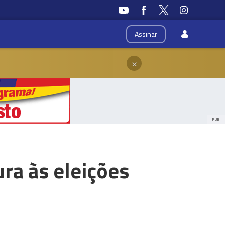
Assinar
×
PUB
ra às eleições