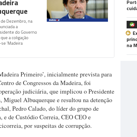
adeira
Port
cuid
buquerque
27 de Dezembro, na
nunciada a
residente do Governo
E
 que a coligação
prin
-se ‘Madeira
na M
Madeira Primeiro’, inicialmente prevista para
Centro de Congressos da Madeira, foi
peração judiciária, que implicou o Presidente
, Miguel Albuquerque e resultou na detenção
hal, Pedro Calado, do líder do grupo de
a, e de Custódio Correia, CEO CEO e
cicorreia, por suspeitas de corrupção.