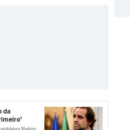
o da
rimeiro'
candidatura 'Madeira