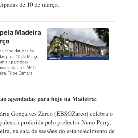
ecipadas de 10 de março.
 pela Madeira
rço
as candidaturas às
das para 10 de Março.
rem 17 partidos/
 avançada ao DIÁRIO
ra, Filipe Câmara.
stão agendadas para hoje na Madeira:
ária Gonçalves Zarco (EBSGZarco) celebra o
alestra proferida pelo prelector Nuno Perry,
-feira, na sala de sessões do estabelecimento de