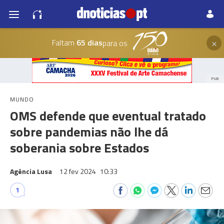
×
Faltam
65 dias
para os
PUB
MUNDO
OMS defende que eventual tratado
sobre pandemias não lhe dá
soberania sobre Estados
Agência Lusa
12 fev 2024
10:33
1