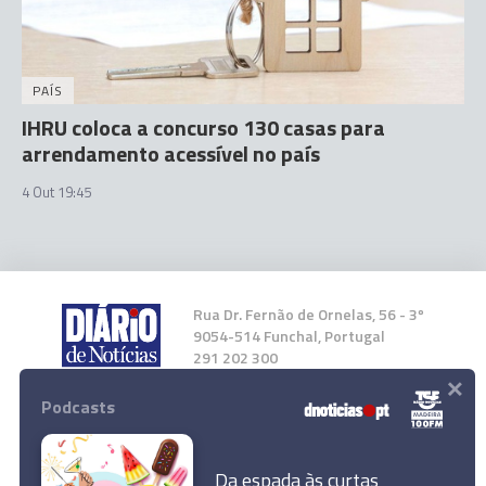
PAÍS
IHRU coloca a concurso 130 casas para
arrendamento acessível no país
4 Out 19:45
Rua Dr. Fernão de Ornelas, 56 - 3º
9054-514 Funchal, Portugal
291 202 300
×
Podcasts
Instale a nossa App
Da espada às curtas