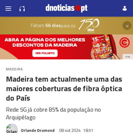
×
Faltam
66 dias
para os
PUB
MADEIRA
Madeira tem actualmente uma das
maiores coberturas de fibra óptica
do País
Rede 5G já cobre 85% da população no
Arquipélago
Orlando Drumond
08 out 2024
18:51