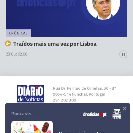
CRÓNICAS
Traídos mais uma vez por Lisboa
23 Out 02:00
11
Rua Dr. Fernão de Ornelas, 56 - 3º
9054-514 Funchal, Portugal
291 202 300
×
Podcasts
Instale a nossa App