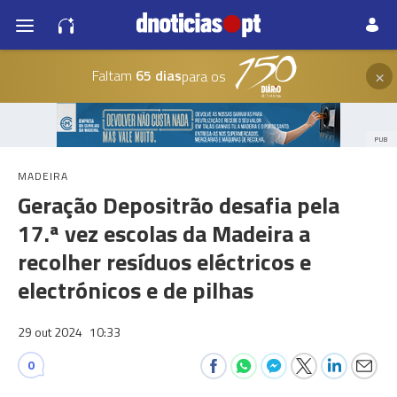
×
Faltam
65 dias
para os
PUB
MADEIRA
Geração Depositrão desafia pela
17.ª vez escolas da Madeira a
recolher resíduos eléctricos e
electrónicos e de pilhas
29 out 2024
10:33
0