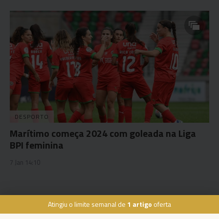
DESPORTO
Marítimo começa 2024 com goleada na Liga
BPI feminina
7 Jan 14:10
Atingiu o limite semanal de
1 artigo
oferta
Rua Dr. Fernão de Ornelas, 56 - 3º