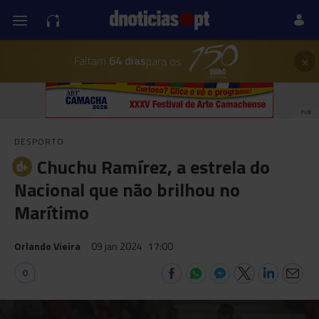
×
Faltam
64 dias
para os
PUB
DESPORTO
Chuchu Ramírez, a estrela do
Nacional que não brilhou no
Marítimo
Orlando Vieira
09 jan 2024
17:00
0