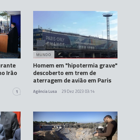
MUNDO
urante
Homem em "hipotermia grave"
o Irão
descoberto em trem de
aterragem de avião em Paris
Agência Lusa
29 Dez 2023 03:14
1