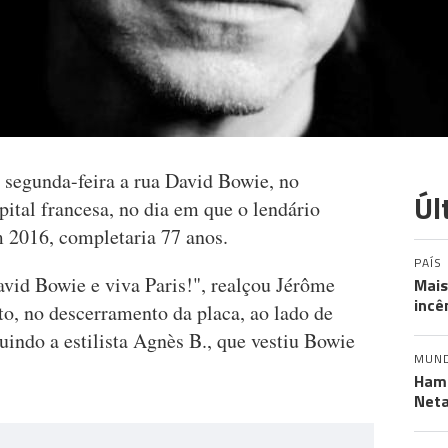
 segunda-feira a rua David Bowie, no
Úl
pital francesa, no dia em que o lendário
 2016, completaria 77 anos.
PAÍS
avid Bowie e viva Paris!", realçou Jérôme
Mais
incê
to, no descerramento da placa, ao lado de
luindo a estilista Agnès B., que vestiu Bowie
MUN
Hama
Neta