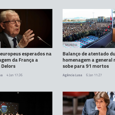
MUNDO
 europeus esperados na
Balanço de atentado d
gem da França a
homenagem a general n
 Delors
sobe para 91 mortos
sa
4 Jan 17:36
Agência Lusa
6 Jan 11:27