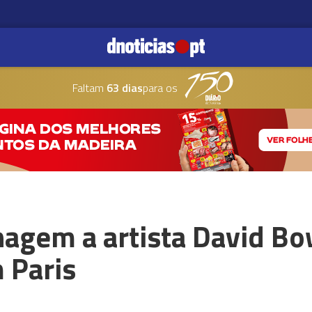
Faltam
63 dias
para os
gem a artista David Bo
 Paris