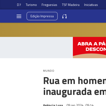
D7
Turismo
Freguesias
TSF Madeira
Iniciativas
Edição
Impressa
MUNDO
Rua em homena
inaugurada em
Agência Lusa
09 jan 2024
09:14