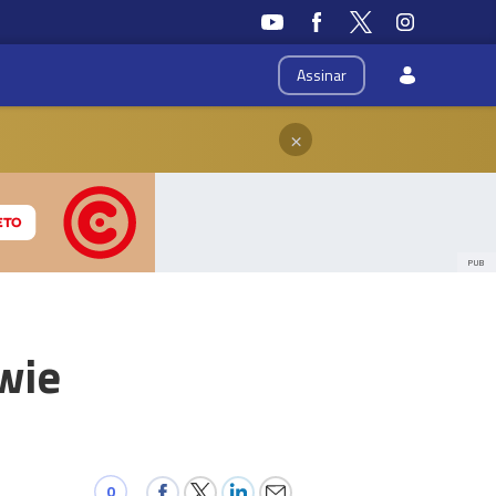
Assinar
×
PUB
wie
0