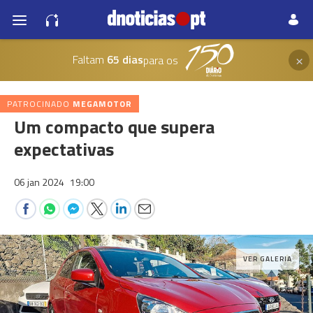
×
Faltam
65 dias
para os
PATROCINADO
MEGAMOTOR
Um compacto que supera
expectativas
06 jan 2024
19:00
VER GALERIA