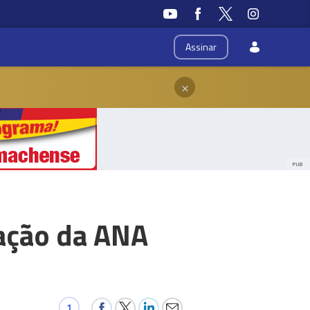
Assinar
×
PUB
zação da ANA
1