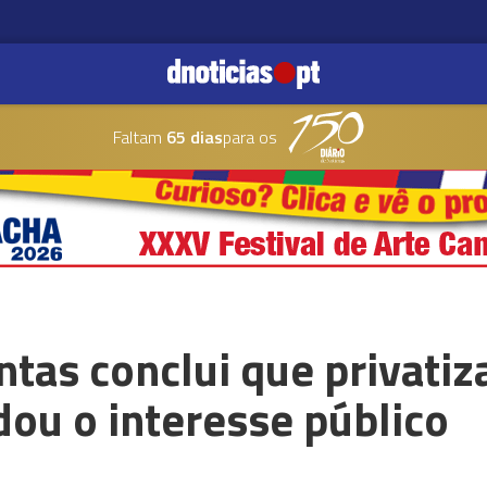
Faltam
65 dias
para os
ntas conclui que privati
ou o interesse público