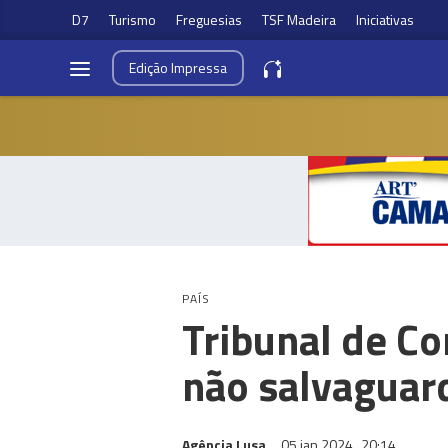
D7
Turismo
Freguesias
TSF Madeira
Iniciativas
Edição
Impressa
PAÍS
Tribunal de Co
não salvaguard
Agência Lusa
05 jan 2024
20:14