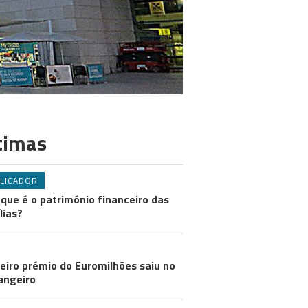
timas
LICADOR
 que é o património financeiro das
lias?
eiro prémio do Euromilhões saiu no
angeiro