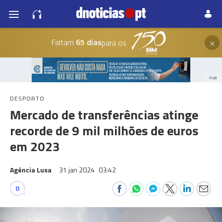
×
Faltam
65 dias
para os
PUB
DESPORTO
Mercado de transferências atinge
recorde de 9 mil milhões de euros
em 2023
Agência Lusa
31 jan 2024
03:42
0