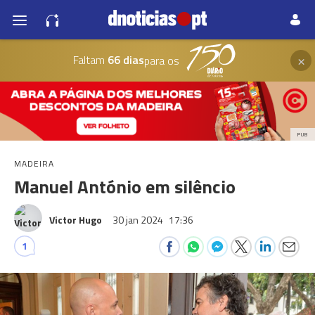
×
Faltam
66 dias
para os
PUB
MADEIRA
Manuel António em silêncio
Victor Hugo
30 jan 2024
17:36
1