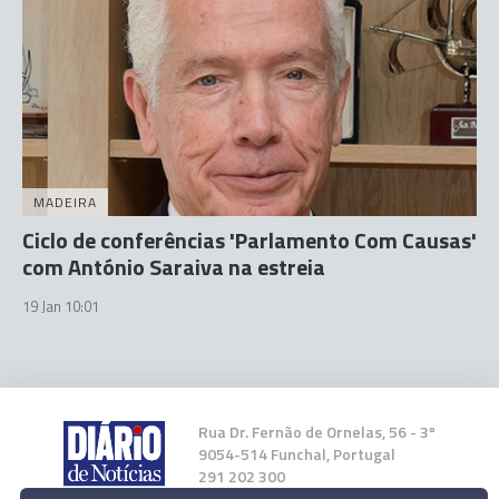
MADEIRA
Ciclo de conferências 'Parlamento Com Causas'
com António Saraiva na estreia
19 Jan 10:01
Rua Dr. Fernão de Ornelas, 56 - 3º
9054-514 Funchal, Portugal
291 202 300