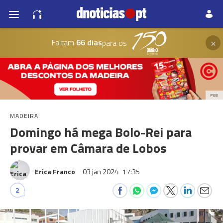
×
Faltam
66 dias
para os
PUB
MADEIRA
Domingo há mega Bolo-Rei para
provar em Câmara de Lobos
Erica Franco
03 jan 2024
17:35
2