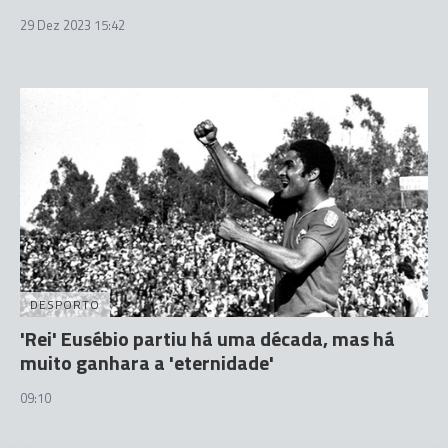
29 Dez 2023 15:42
DESPORTO
'Rei' Eusébio partiu há uma década, mas há
muito ganhara a 'eternidade'
09:10