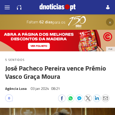
×
Faltam
62 dias
para os
PUB
5 SENTIDOS
José Pacheco Pereira vence Prémio
Vasco Graça Moura
Agência Lusa
03 jan 2024
08:21
0