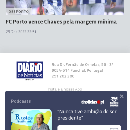
DESPORTO
FC Porto vence Chaves pela margem mínima
29 Dez 2023 22:51
Rua Dr. Fernão de Ornelas, 56 - 3º
9054-514 Funchal, Portugal
291 202 300
Instale a nossa App
×
Podcasts
"Nunca tive ambição de ser
presidente”
© 2024 Empresa Diário de Notícias, Lda.