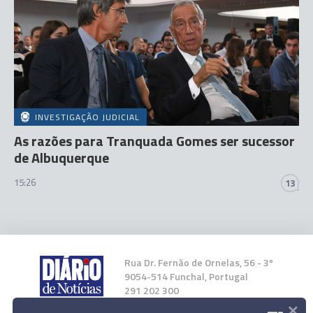
INVESTIGAÇÃO JUDICIAL
As razões para Tranquada Gomes ser sucessor
de Albuquerque
15:26
13
Rua Dr. Fernão de Ornelas, 56 - 3º
9054-514 Funchal, Portugal
291 202 300
×