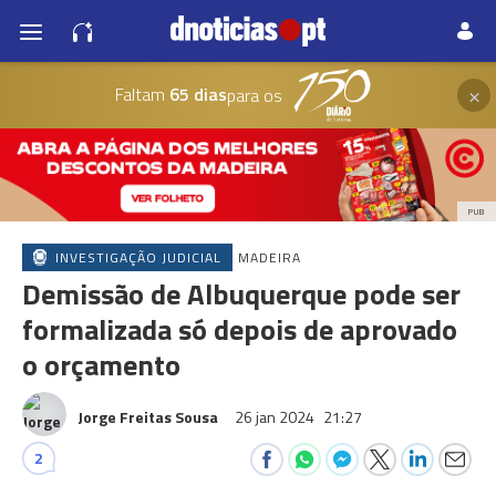
×
Faltam
65 dias
para os
PUB
INVESTIGAÇÃO JUDICIAL
MADEIRA
Demissão de Albuquerque pode ser
formalizada só depois de aprovado
o orçamento
Jorge Freitas Sousa
26 jan 2024
21:27
2