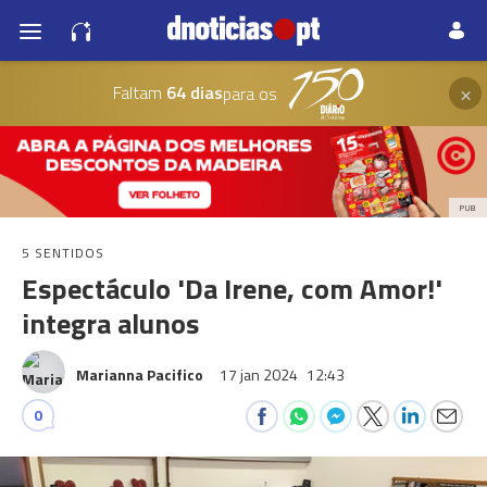
×
Faltam
64 dias
para os
PUB
5 SENTIDOS
Espectáculo 'Da Irene, com Amor!'
integra alunos
Marianna Pacifico
17 jan 2024
12:43
0