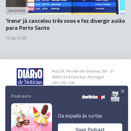
MADEIRA
'Irene' já cancelou três voos e fez divergir avião
para Porto Santo
15 Jan 21:36
Rua Dr. Fernão de Ornelas, 56 - 3º
9054-514 Funchal, Portugal
291 202 300
×
Podcasts
Instale a nossa App
Da espada às curtas
Ouvir Podcast