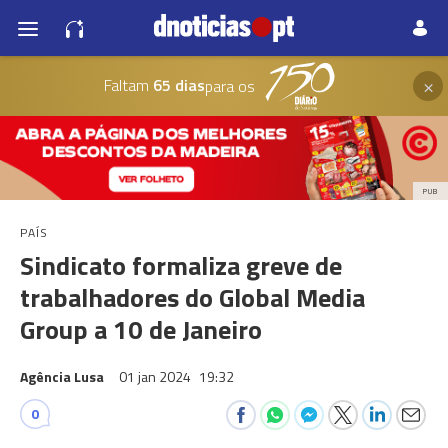
×
Faltam
65 dias
para os
PUB
PAÍS
Sindicato formaliza greve de
trabalhadores do Global Media
Group a 10 de Janeiro
Agência Lusa
01 jan 2024
19:32
0