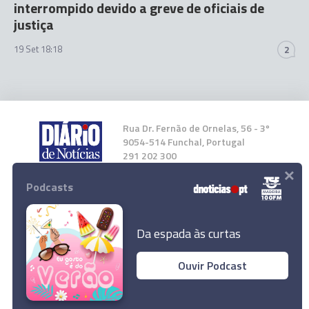
interrompido devido a greve de oficiais de
justiça
19 Set 18:18
2
Rua Dr. Fernão de Ornelas, 56 - 3º
9054-514 Funchal, Portugal
291 202 300
×
Podcasts
Instale a nossa App
Da espada às curtas
Ouvir Podcast
© 2023 Empresa Diário de Notícias, Lda.
Todos os direitos reservados.