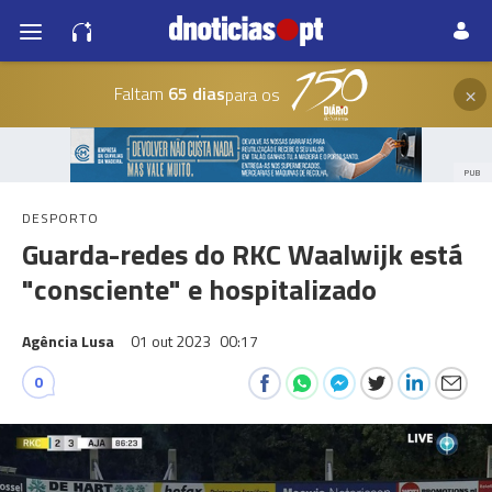
×
Faltam
65 dias
para os
PUB
DESPORTO
Guarda-redes do RKC Waalwijk está
"consciente" e hospitalizado
Agência Lusa
01 out 2023
00:17
0