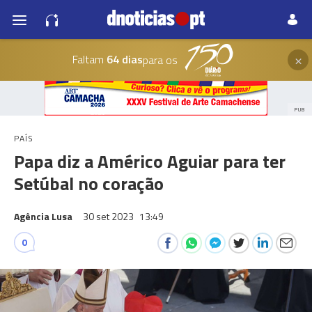
×
Faltam
64 dias
para os
PUB
PAÍS
Papa diz a Américo Aguiar para ter
Setúbal no coração
Agência Lusa
30 set 2023
13:49
0