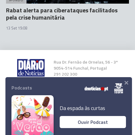
Rabat alerta para ciberataques facilitados
pela crise humanitária
13 Set 19:08
Rua Dr. Fernão de Ornelas, 56 - 3º
9054-514 Funchal, Portugal
291 202 300
×
Podcasts
Instale a nossa App
Da espada às curtas
Ouvir Podcast
© 2023 Empresa Diário de Notícias, Lda.
Todos os direitos reservados.