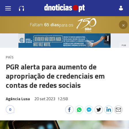
×
Faltam
65 dias
para os
PUB
PAÍS
PGR alerta para aumento de
apropriação de credenciais em
contas de redes sociais
Agência Lusa
20 set 2023
12:58
0