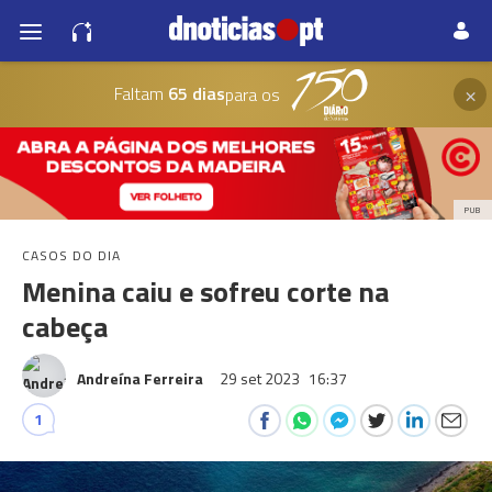
×
Faltam
65 dias
para os
PUB
CASOS DO DIA
Menina caiu e sofreu corte na
cabeça
Andreína Ferreira
29 set 2023
16:37
1