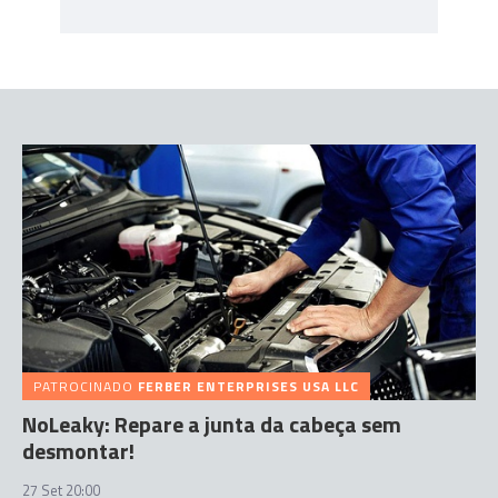
PATROCINADO
FERBER ENTERPRISES USA LLC
NoLeaky: Repare a junta da cabeça sem
desmontar!
27 Set 20:00