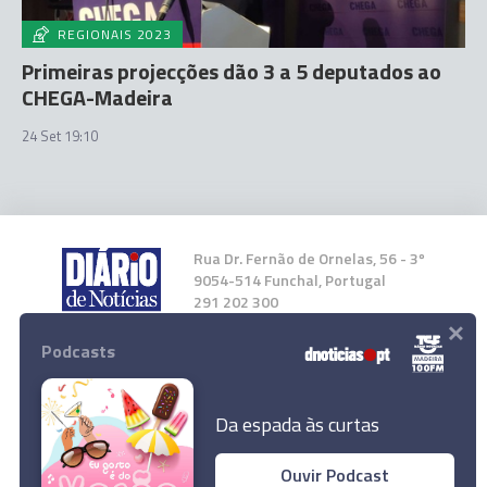
REGIONAIS 2023
Primeiras projecções dão 3 a 5 deputados ao
CHEGA-Madeira
24 Set 19:10
Rua Dr. Fernão de Ornelas, 56 - 3º
9054-514 Funchal, Portugal
291 202 300
×
Podcasts
Instale a nossa App
Da espada às curtas
Ouvir Podcast