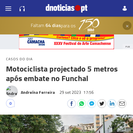
×
Faltam
64 dias
para os
PUB
CASOS DO DIA
Motociclista projectado 5 metros
após embate no Funchal
Andreína Ferreira
29 set 2023
17:56
0