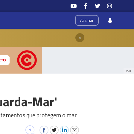
Assinar
×
PUB
uarda-Mar'
portamentos que protegem o mar
1