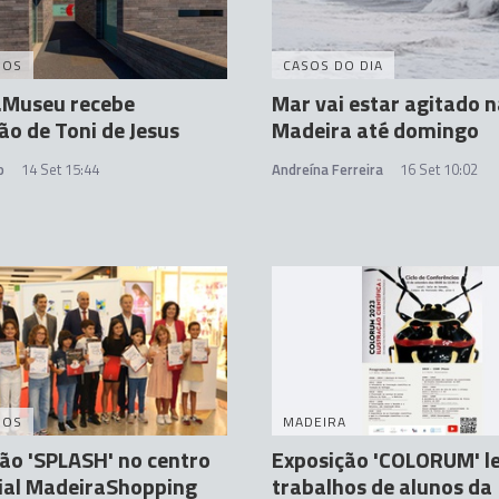
DOS
CASOS DO DIA
Museu recebe
Mar vai estar agitado 
ão de Toni de Jesus
Madeira até domingo
o
14 Set 15:44
Andreína Ferreira
16 Set 10:02
DOS
MADEIRA
ão 'SPLASH' no centro
Exposição 'COLORUM' l
ial MadeiraShopping
trabalhos de alunos da