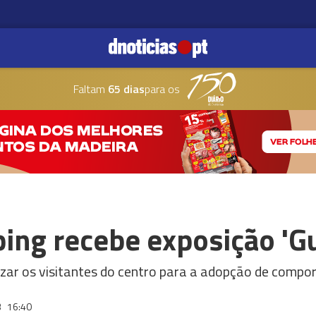
Faltam
65 dias
para os
ing recebe exposição 'G
bilizar os visitantes do centro para a adopção de com
3
16:40