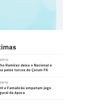
timas
PORTO
ho Ramírez deixa o Nacional e
na pelos turcos do Çorum FK
PORTO
ril e Famalicão empatam jogo
gural da época