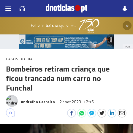
×
Faltam
63 dias
para os
PUB
CASOS DO DIA
Bombeiros retiram criança que
ficou trancada num carro no
Funchal
Andreína Ferreira
27 set 2023
12:16
0