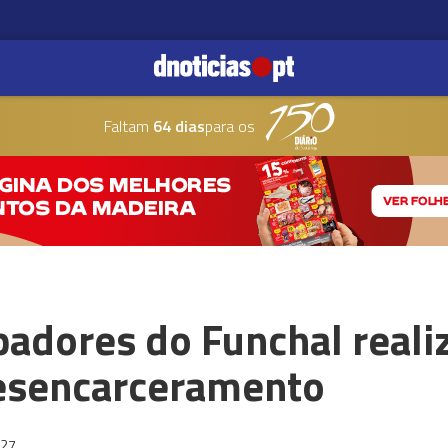
Faltam
64 dias
para os
adores do Funchal real
desencarceramento
:27