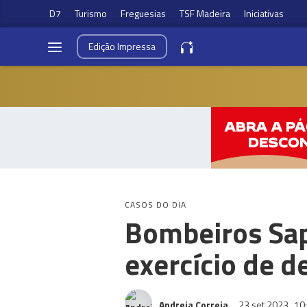
D7
Turismo
Freguesias
TSF Madeira
Iniciativas
Edição
Impressa
CASOS DO DIA
Bombeiros Sap
exercício de 
Andreia Correia
23 set 2023
10