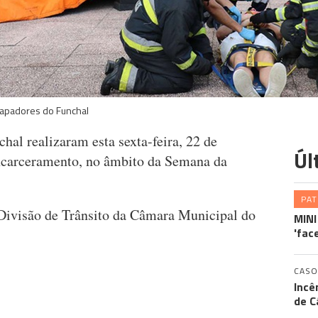
apadores do Funchal
al realizaram esta sexta-feira, 22 de
Úl
ncarceramento, no âmbito da Semana da
PA
a Divisão de Trânsito da Câmara Municipal do
MINI
'fac
CASO
Incê
de C