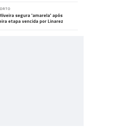
PORTO
Oliveira segura 'amarela' após
eira etapa vencida por Linarez