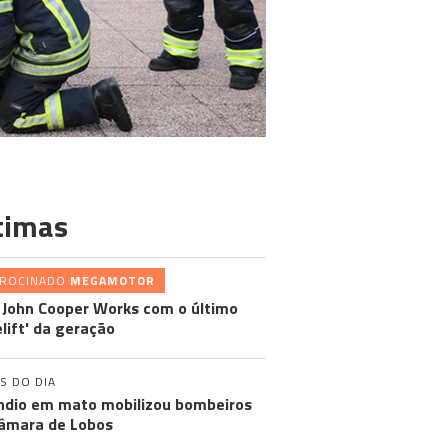
timas
TROCINADO
MEGAMOTOR
 John Cooper Works com o último
elift' da geração
S DO DIA
ndio em mato mobilizou bombeiros
âmara de Lobos