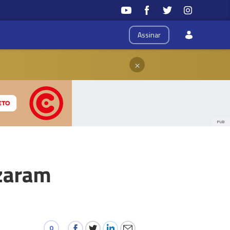
Assinar
×
PUB
izaram
0