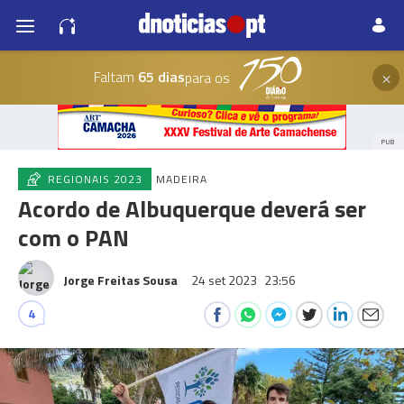
×
Faltam
65 dias
para os
PUB
REGIONAIS 2023
MADEIRA
Acordo de Albuquerque deverá ser
com o PAN
Jorge Freitas Sousa
24 set 2023
23:56
4