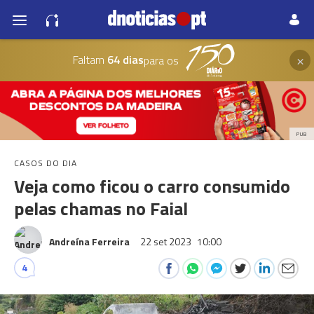
×
Faltam
64 dias
para os
PUB
CASOS DO DIA
Veja como ficou o carro consumido
pelas chamas no Faial
Andreína Ferreira
22 set 2023
10:00
4