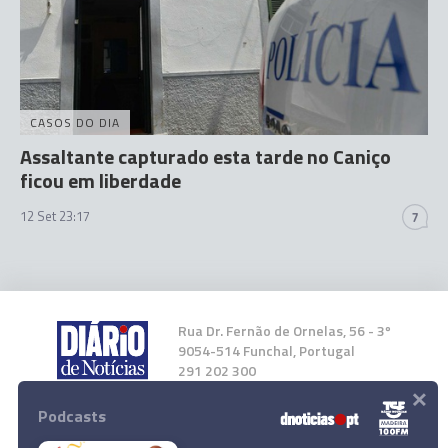
CASOS DO DIA
Assaltante capturado esta tarde no Caniço
ficou em liberdade
12 Set 23:17
7
Rua Dr. Fernão de Ornelas, 56 - 3º
9054-514 Funchal, Portugal
291 202 300
×
Podcasts
Instale a nossa App