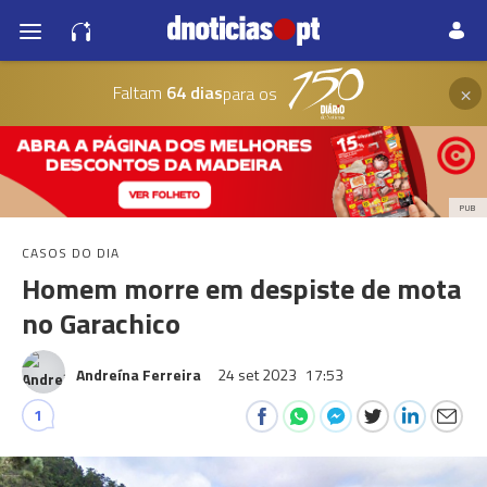
×
Faltam
64 dias
para os
PUB
CASOS DO DIA
Homem morre em despiste de mota
no Garachico
Andreína Ferreira
24 set 2023
17:53
1