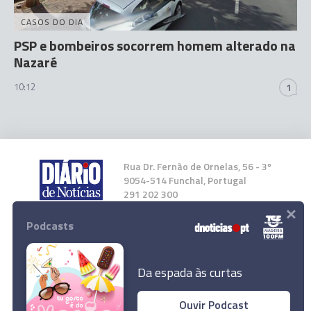
CASOS DO DIA
PSP e bombeiros socorrem homem alterado na
Nazaré
10:12
1
Rua Dr. Fernão de Ornelas, 56 - 3º
9054-514 Funchal, Portugal
291 202 300
×
Podcasts
Instale a nossa App
Da espada às curtas
Ouvir Podcast