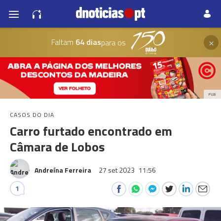
×
Faltam
64 dias
para os
PUB
CASOS DO DIA
Carro furtado encontrado em
Câmara de Lobos
Andreína Ferreira
27 set 2023
11:56
1