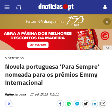
×
Faltam
64 dias
para os
PUB
5 SENTIDOS
Novela portuguesa 'Para Sempre'
nomeada para os prémios Emmy
Internacional
Agência Lusa
27 set 2023
02:22
0