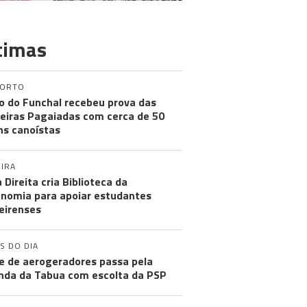
timas
PORTO
o do Funchal recebeu prova das
eiras Pagaiadas com cerca de 50
ns canoístas
IRA
 Direita cria Biblioteca da
nomia para apoiar estudantes
eirenses
S DO DIA
e de aerogeradores passa pela
nda da Tabua com escolta da PSP