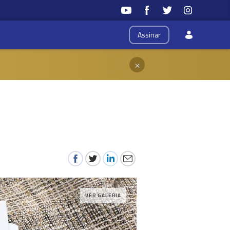
Assinar
×
VER GALERIA