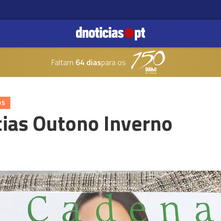
Faltam
64 dias
para os
OS
ias Outono Inverno