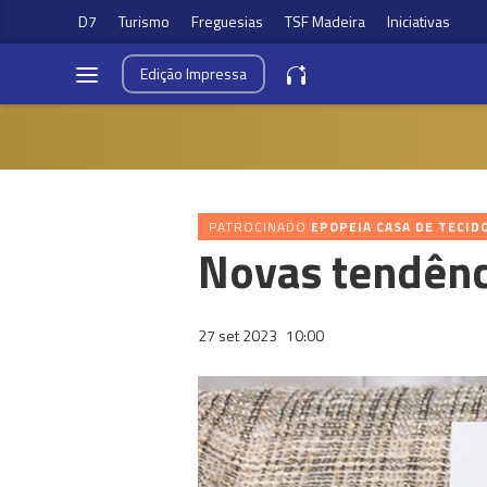
D7
Turismo
Freguesias
TSF Madeira
Iniciativas
Edição
Impressa
PATROCINADO
EPOPEIA CASA DE TECID
Novas tendênc
27 set 2023
10:00