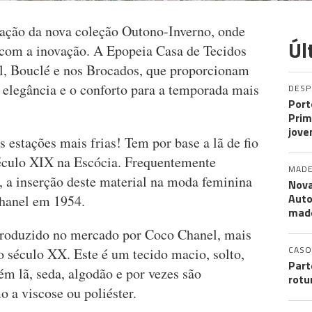
icação da nova coleção Outono-Inverno, onde
Úl
 com a inovação. A Epopeia Casa de Tecidos
l, Bouclé e nos Brocados, que proporcionam
 elegância e o conforto para a temporada mais
DES
Port
Prim
jove
s estações mais frias! Tem por base a lã de fio
 século XIX na Escócia. Frequentemente
MADE
, a inserção deste material na moda feminina
Nova
Auto
Chanel em 1954.
mad
troduzido no mercado por Coco Chanel, mais
CASO
o século XX. Este é um tecido macio, solto,
Part
ém lã, seda, algodão e por vezes são
rotu
o a viscose ou poliéster.