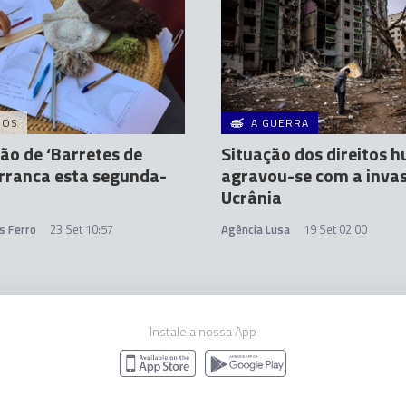
DOS
A GUERRA
o de ‘Barretes de
Situação dos direitos 
arranca esta segunda-
agravou-se com a inva
Ucrânia
s Ferro
23 Set 10:57
Agência Lusa
19 Set 02:00
Instale a nossa App