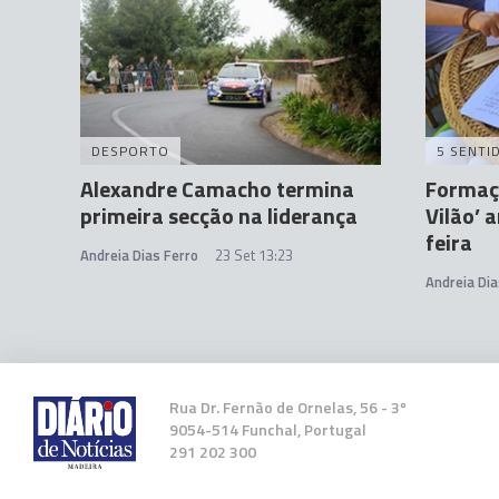
DESPORTO
5 SENTI
Alexandre Camacho termina
Formaçã
primeira secção na liderança
Vilão’ 
feira
Andreia Dias Ferro
23 Set 13:23
Andreia Dia
Rua Dr. Fernão de Ornelas, 56 - 3º
9054-514 Funchal, Portugal
291 202 300