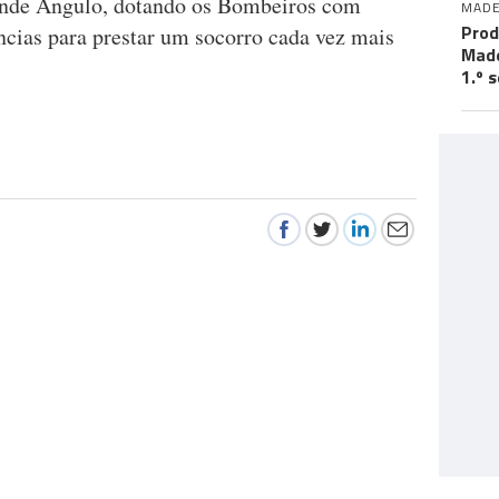
ande Ângulo, dotando os Bombeiros com
MADE
Prod
cias para prestar um socorro cada vez mais
Made
1.º 