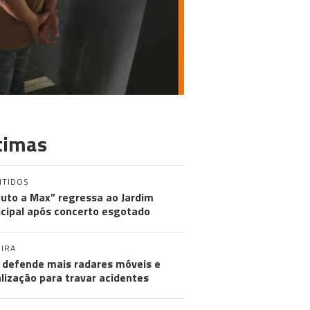
timas
NTIDOS
buto a Max” regressa ao Jardim
cipal após concerto esgotado
IRA
defende mais radares móveis e
alização para travar acidentes