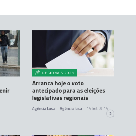
REGIONAIS 2023
Arranca hoje o voto
enir
antecipado para as eleições
legislativas regionais
Agência Lusa
Agência lusa
14 Set 07:14
2