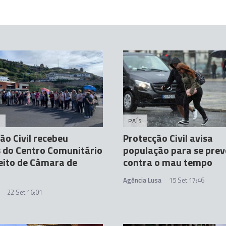
A
PAÍS
ão Civil recebeu
Protecção Civil avisa
 do Centro Comunitário
população para se prev
eito de Câmara de
contra o mau tempo
Agência Lusa
15 Set 17:46
22 Set 16:01