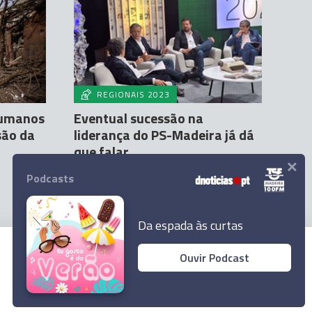
REGIONAIS 2023
humanos
Eventual sucessão na
são da
liderança do PS-Madeira já dá
que falar
×
Pedro Freitas Oliveira
24 Set 21:50
Podcasts
Da espada às curtas
Ouvir Podcast
© 2023 Empresa Diário de Notícias, Lda.
Todos os direitos reservados.