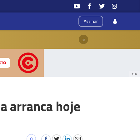
Assinar
×
PUB
a arranca hoje
0