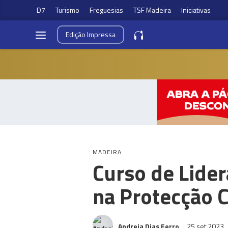
D7
Turismo
Freguesias
TSF Madeira
Iniciativas
Edição
Impressa
MADEIRA
Curso de Lide
na Protecção C
Andreia Dias Ferro
25 set 2023