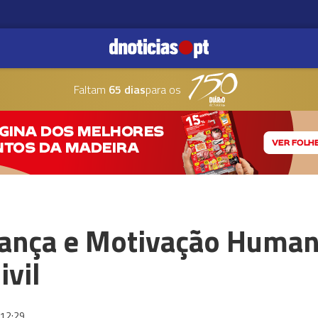
Faltam
65 dias
para os
rança e Motivação Human
ivil
12:29