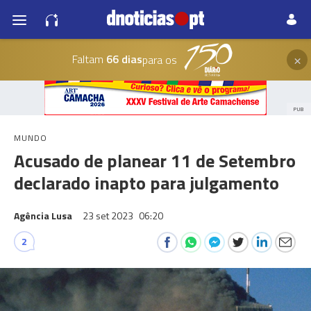
×
Faltam
66 dias
para os
PUB
MUNDO
Acusado de planear 11 de Setembro
declarado inapto para julgamento
Agência Lusa
23 set 2023
06:20
2