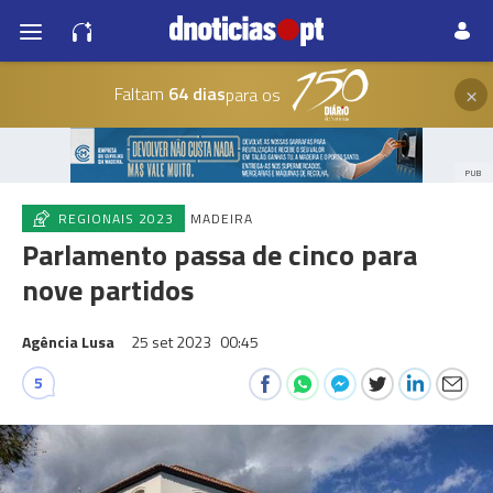
×
Faltam
64 dias
para os
PUB
REGIONAIS 2023
MADEIRA
Parlamento passa de cinco para
nove partidos
Agência Lusa
25 set 2023
00:45
5