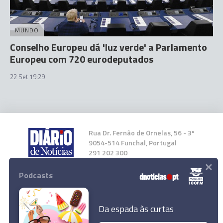
MUNDO
Conselho Europeu dá 'luz verde' a Parlamento
Europeu com 720 eurodeputados
22 Set 19:29
Rua Dr. Fernão de Ornelas, 56 - 3º
9054-514 Funchal, Portugal
291 202 300
×
Podcasts
Instale a nossa App
Da espada às curtas