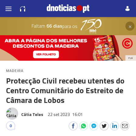
×
Faltam
66 dias
para os
PUB
MADEIRA
Protecção Civil recebeu utentes do
Centro Comunitário do Estreito de
Câmara de Lobos
Cátia Teles
22 set 2023
16:01
0