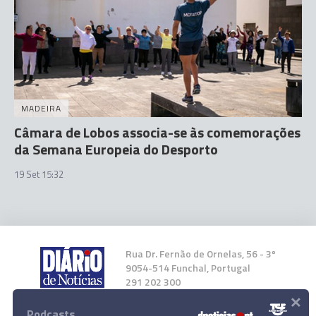
MADEIRA
Câmara de Lobos associa-se às comemorações
da Semana Europeia do Desporto
19 Set 15:32
Rua Dr. Fernão de Ornelas, 56 - 3º
9054-514 Funchal, Portugal
291 202 300
×
Podcasts
Instale a nossa App