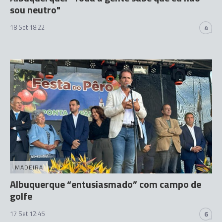
sou neutro"
18 Set 18:22
4
MADEIRA
Albuquerque “entusiasmado” com campo de
golfe
17 Set 12:45
6