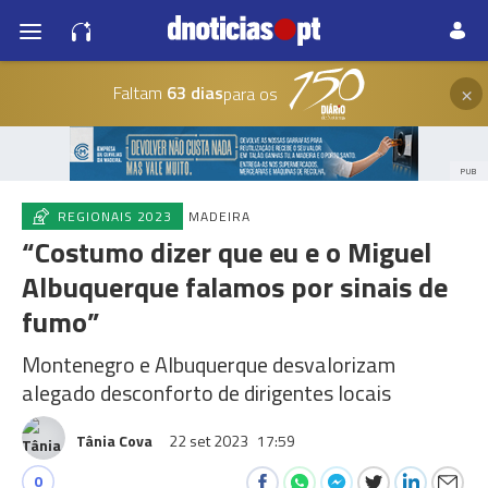
×
Faltam
63 dias
para os
PUB
REGIONAIS 2023
MADEIRA
“Costumo dizer que eu e o Miguel
Albuquerque falamos por sinais de
fumo”
Montenegro e Albuquerque desvalorizam
alegado desconforto de dirigentes locais
Tânia Cova
22 set 2023
17:59
0