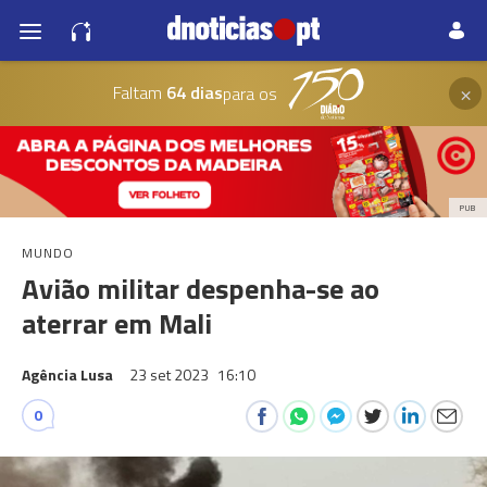
×
Faltam
64 dias
para os
PUB
MUNDO
Avião militar despenha-se ao
aterrar em Mali
Agência Lusa
23 set 2023
16:10
0