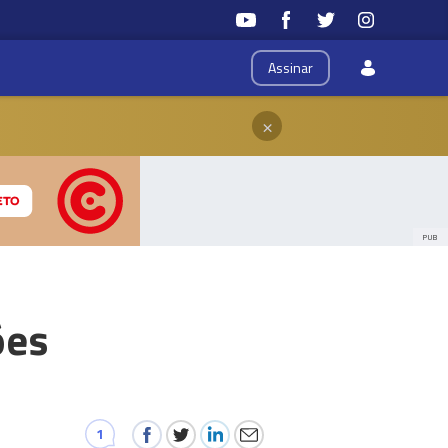
Assinar
×
PUB
ões
1