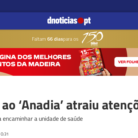
Faltam
66 dias
para os
ao ‘Anadia’ atraiu atenç
 a encaminhar a unidade de saúde
10:31