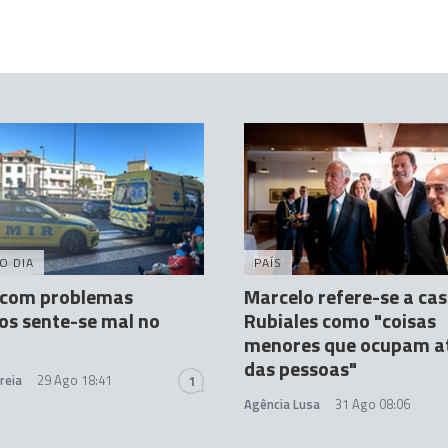
O DIA
PAÍS
 com problemas
Marcelo refere-se a ca
os sente-se mal no
Rubiales como "coisas
menores que ocupam a
das pessoas"
reia
29 Ago 18:41
1
Agência Lusa
31 Ago 08:06