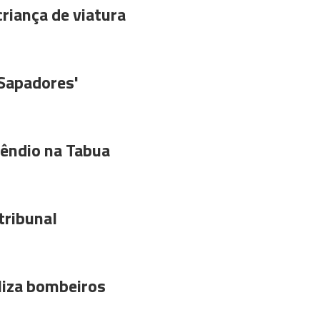
riança de viatura
'Sapadores'
êndio na Tabua
tribunal
liza bombeiros