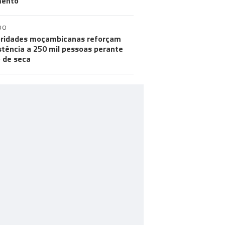
ento"
DO
ridades moçambicanas reforçam
stência a 250 mil pessoas perante
o de seca