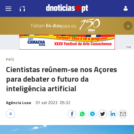
×
Faltam
64 dias
para os
PUB
PAÍS
Cientistas reúnem-se nos Açores
para debater o futuro da
inteligência artificial
Agência Lusa
01 set 2023
05:32
0